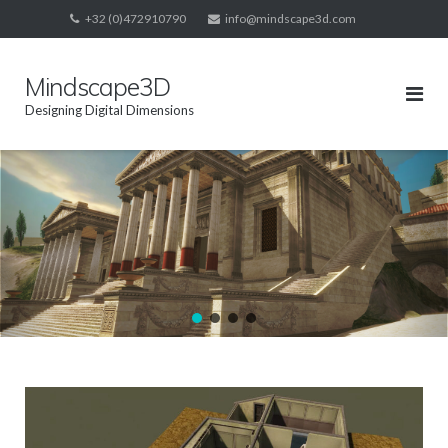
Skip
+32 (0)472910790
info@mindscape3d.com
to
content
Mindscape3D
Designing Digital Dimensions