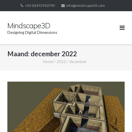
Skip
+32 (0)472910790
info@mindscape3d.com
to
content
Mindscape3D
Designing Digital Dimensions
Maand:
december 2022
Home
/
2022
/
december