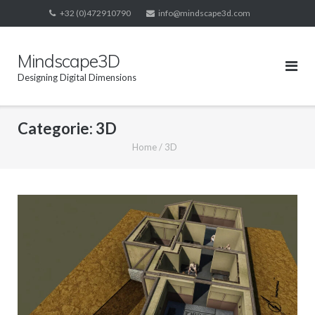
Skip
+32 (0)472910790
info@mindscape3d.com
to
content
Mindscape3D
Designing Digital Dimensions
Categorie:
3D
Home
/
3D