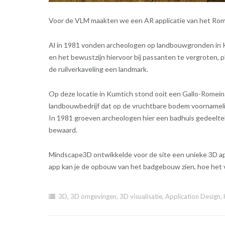
Voor de VLM maakten we een AR applicatie van het Ro
Al in 1981 vonden archeologen op landbouwgronden in 
en het bewustzijn hiervoor bij passanten te vergroten,
de ruilverkaveling een landmark.
Op deze locatie in Kumtich stond ooit een Gallo-Romeins
landbouwbedrijf dat op de vruchtbare bodem voornamelijk
In 1981 groeven archeologen hier een badhuis gedeelteli
bewaard.
Mindscape3D ontwikkelde voor de site een unieke 3D ap
app kan je de opbouw van het badgebouw zien, hoe het 
3D
,
3D omgevingen
,
3D visualisatie
,
Application Design
,