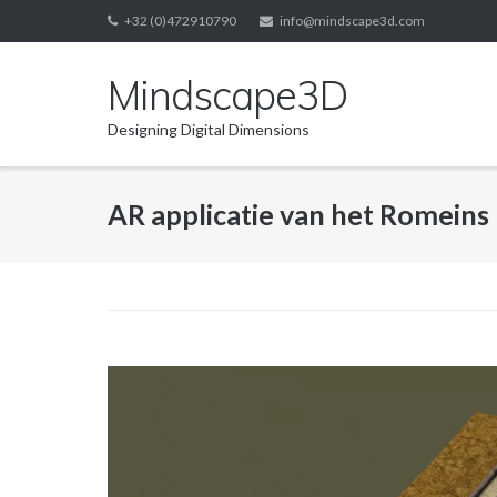
Skip
+32 (0)472910790
info@mindscape3d.com
to
content
Mindscape3D
Designing Digital Dimensions
AR applicatie van het Romeins