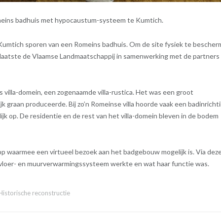
meins badhuis met hypocaustum-systeem te Kumtich.
Kumtich sporen van een Romeins badhuis. Om de site fysiek te besche
 plaatste de Vlaamse Landmaatschappij in samenwerking met de partners
 villa-domein, een zogenaamde villa-rustica. Het was een groot
 graan produceerde. Bij zo’n Romeinse villa hoorde vaak een badinrichti
jk op. De residentie en de rest van het villa-domein bleven in de bodem
p waarmee een virtueel bezoek aan het badgebouw mogelijk is. Via dez
vloer- en muurverwarmingssysteem werkte en wat haar functie was. ​
Historische reconstructie