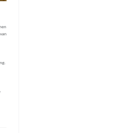
rmen
 van
ng.
e