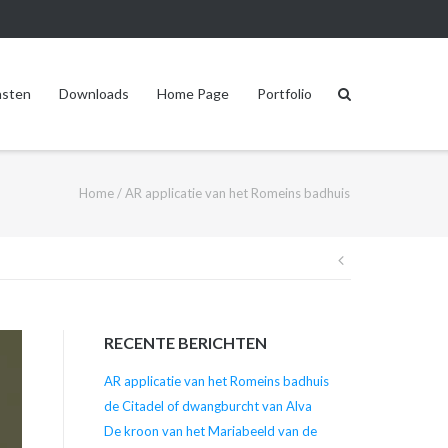
nsten
Downloads
Home Page
Portfolio
Home
/
AR applicatie van het Romeins badhuis
Berichtnav
RECENTE BERICHTEN
AR applicatie van het Romeins badhuis
de Citadel of dwangburcht van Alva
De kroon van het Mariabeeld van de