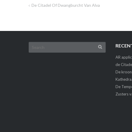
De Citadel Of Dwangburcht Van Alva
Berichtnavigatie
Search
RECEN
for:
AR applic
de Citade
De kroon
Kathedra
De Tempe
Zusters v